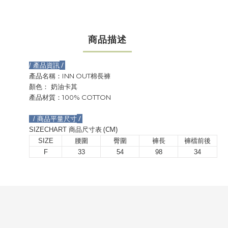
商品描述
/
/
產品資訊
INN OUT
產品名稱：
棉長褲
顏色：
奶油卡其
100% COTTON
產品材質：
/
/
商品平量尺寸
(CM)
SIZECHART
商品尺寸表
SIZE
腰圍
臀圍
褲長
褲檔前後
F
33
54
98
34