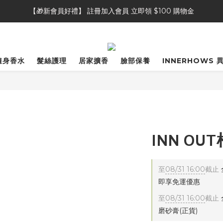
【🎁新會員好禮】 註冊加入會員 立即領 $100 購物金
【🎁新會員好禮】 註冊加入會員 立即領 $100 購物金
【👥好友推薦獎勵】推薦好友加入會員，自己&好友都可獲得 $50 購物
【⭐商品評論】完成商品評論，即可獲得 20 點會員點數
隨身香水
髮絲護理
居家擴香
臉部保養
INNERHOWS 
【🎁新會員好禮】 註冊加入會員 立即領 $100 購物金
INN OU
至
08/31 16:00
截止
即享免運優惠
至
08/31 16:00
截止
磨砂膏(正貨)