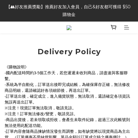
【👥好友推薦獎勵】推薦好友加入會員，自己&好友都可獲得 $50 
【🎁新會員好禮】 註冊加入會員 立即領 $100 購物金
購物金
【⭐商品評論】完成商品評論，即可獲得 20 點會員點數
Delivery Policy
【🎁新會員好禮】 註冊加入會員 立即領 $100 購物金
《購物說明》
-國內配送時間約3-5個工作天，若您遲遲未收到商品，請盡速與客服聯
繫。
-系統為半自動化，訂單送出後即完成結帳，為確保庫存正確，無法修改
商品明細，還請確認好各項細節後，再送出訂單。
-訂單送出後，確定成立，進入備貨狀態，無法取消，還請確定各項資訊
無誤再送出訂單。
※注意！現貨訂單無法取消，敬請見諒。
※注意！訂單無法修改/變更，敬請見諒。
-商品出貨後，若未領取或拒收，會產生未取件紀錄，超過三次此帳號則
無法使用此配送功能。
-訂單內容會隨商品揀缺情況發生而調整，如有缺貨將以現貨商品為主出
貨。（訂單優惠不受缺貨影響，單品金額以訂單成立時之優惠價計。）