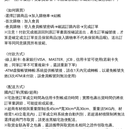
《如何購買》
-選擇訂購商品→加入購物車→結帳
-首次購物：加入會員
-會員購物：登入會員帳號密碼→確認訂購內容→完成訂單
※注意！付款完成後請回到原訂單畫面按確認送出，產生訂單編號後，才
算是確定成立訂單並且保留商品(放入購物車不代表保留商品喔)。送出訂
單等同同意購買所有規範。
《付款方式》
-線上刷卡: 各家銀行VISA、MASTER、JCB，信用卡皆可使用(若刷卡失
敗，同筆訂單不可重複刷卡，還請重新下單)
-ATM虛擬帳號轉帳:系統提供帳號後，請在1天內完成轉帳，以避免帳號失
效(3次ATM未付款，該會員帳號則無法使用)
《配送方式》
國內訂單(黑貓/超商)
※宅急便訂單成立時間為信用卡對帳成功時間；實際包裹出貨時間仍將依
訂單量調節，可能提前或延後。
※超商有材積與重量限制(長45cm*寬30cm*高30cm、重量須5KG內、材
積需1.43立毫克內)，訂單成立時系統會自動判別，若超過材積限制將無法
選擇超商門市取貨，請更改黑貓宅急便配送。
※取貨金額為零之包裹，還請攜帶與取貨姓名相同之證件領取包裹。