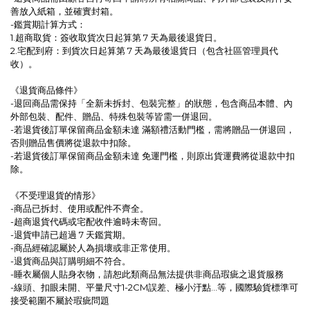
善放入紙箱，並確實封箱。
-鑑賞期計算方式：
1.超商取貨：簽收取貨次日起算第 7 天為最後退貨日。
2.宅配到府：到貨次日起算第 7 天為最後退貨日（包含社區管理員代
收）。
《退貨商品條件》
-退回商品需保持「全新未拆封、包裝完整」的狀態，包含商品本體、內
外部包裝、配件、贈品、特殊包裝等皆需一併退回。
-若退貨後訂單保留商品金額未達 滿額禮活動門檻，需將贈品一併退回，
否則贈品售價將從退款中扣除。
-若退貨後訂單保留商品金額未達 免運門檻，則原出貨運費將從退款中扣
除。
《不受理退貨的情形》
-商品已拆封、使用或配件不齊全。
-超商退貨代碼或宅配收件逾時未寄回。
-退貨申請已超過 7 天鑑賞期。
-商品經確認屬於人為損壞或非正常使用。
-退貨商品與訂購明細不符合。
-睡衣屬個人貼身衣物，請恕此類商品無法提供非商品瑕疵之退貨服務
-線頭、扣眼未開、平量尺寸1-2CM誤差、極小汙點…等，國際驗貨標準可
接受範圍不屬於瑕疵問題