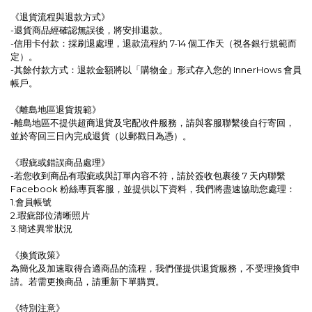
《退貨流程與退款方式》
-退貨商品經確認無誤後，將安排退款。
-信用卡付款：採刷退處理，退款流程約 7-14 個工作天（視各銀行規範而
定）。
-其餘付款方式：退款金額將以「購物金」形式存入您的 InnerHows 會員
帳戶。
《離島地區退貨規範》
-離島地區不提供超商退貨及宅配收件服務，請與客服聯繫後自行寄回，
並於寄回三日內完成退貨（以郵戳日為憑）。
《瑕疵或錯誤商品處理》
-若您收到商品有瑕疵或與訂單內容不符，請於簽收包裹後 7 天內聯繫
Facebook 粉絲專頁客服，並提供以下資料，我們將盡速協助您處理：
1.會員帳號
2.瑕疵部位清晰照片
3.簡述異常狀況
《換貨政策》
為簡化及加速取得合適商品的流程，我們僅提供退貨服務，不受理換貨申
請。若需更換商品，請重新下單購買。
《特別注意》