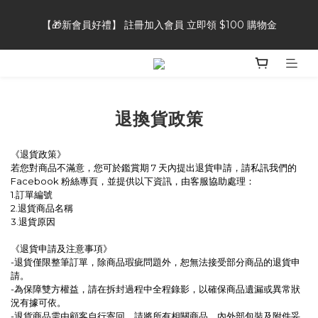
【🎁新會員好禮】 註冊加入會員 立即領 $100 購物金
【🎁新會員好禮】 註冊加入會員 立即領 $100 購物金
【👥好友推薦獎勵】推薦好友加入會員，自己&好友都可獲得 $50 
購物金
退換貨政策
【⭐商品評論】完成商品評論，即可獲得 20 點會員點數
《退貨政策》
若您對商品不滿意，您可於鑑賞期 7 天內提出退貨申請，請私訊我們的
【🎁新會員好禮】 註冊加入會員 立即領 $100 購物金
Facebook 粉絲專頁，並提供以下資訊，由客服協助處理：
1.訂單編號
2.退貨商品名稱
3.退貨原因
《退貨申請及注意事項》
-退貨僅限整筆訂單，除商品瑕疵問題外，恕無法接受部分商品的退貨申
請。
-為保障雙方權益，請在拆封過程中全程錄影，以確保商品遺漏或異常狀
況有據可依。
-退貨商品需由顧客自行寄回，請將所有相關商品、內外部包裝及附件妥