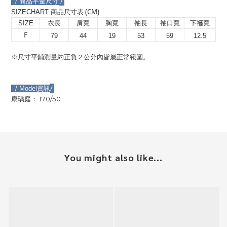
/
/
商品平量尺寸
(CM)
SIZECHART
商品尺寸表
SIZE
衣長
肩寬
胸寬
袖長
袖口寬
下襬寬
F
79
44
19
53
59
12.5
※尺寸平鋪測量約正負２公分內皆屬正常範圍。
/
/ Model
資訊
170/50
康瑀庭：
You might also like...