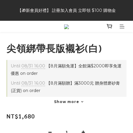
【🎁新會員好禮】 註冊加入會員 立即領 $100 購物金
【🎁新會員好禮】 註冊加入會員 立即領 $100 購物金
【👥好友推薦獎勵】推薦好友加入會員，自己&好友都可獲得 $50 
購物金
尖領綁帶長版襯衫(白)
【⭐商品評論】完成商品評論，即可獲得 20 點會員點數
Until
08/31 16:00
【8月滿額免運】全館滿$2000即享免運
【🎁新會員好禮】 註冊加入會員 立即領 $100 購物金
優惠 on order
Until
08/31 16:00
【8月滿額贈】滿3000元 贈身體磨砂膏
(正貨) on order
Show more
NT$1,680