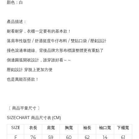
顏色：白
產品描述：
耐看耐穿，衣櫃一定要有的基本款！
/
/
/
落肩率性版型
舒適挺度牛仔布料
雙貼口袋
壓釦設計
撞色滾邊車縫線、背後品牌方形布標讓整體更有重點了
側邊圓弧開衩設計，
誰穿誰好看～～
壓釦設計 穿脫上更加方便
也是萬能百搭款！
〔 商品平量尺寸 〕
(CM)
SIZECHART
商品尺寸表
E
SIZ
衣長
肩寬
胸寬
袖長
袖口寬
下襬寬
F
76
59
60
62
14
61