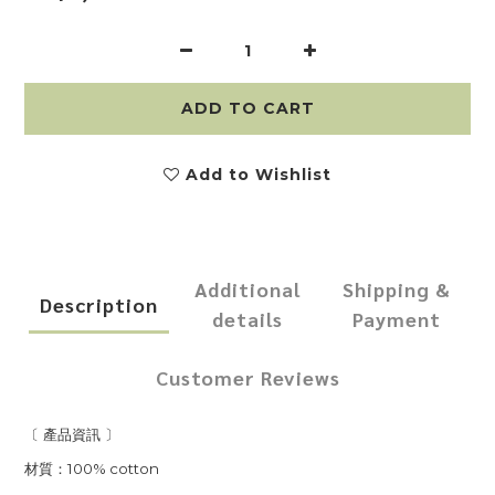
ADD TO CART
Add to Wishlist
Additional
Shipping &
Description
details
Payment
Customer Reviews
〔
產品資訊
〕
100% cotton
材質：