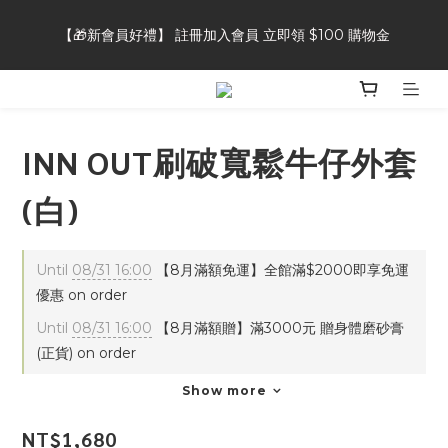
【🎁新會員好禮】 註冊加入會員 立即領 $100 購物金
【🎁新會員好禮】 註冊加入會員 立即領 $100 購物金
【👥好友推薦獎勵】推薦好友加入會員，自己&好友都可獲得 $50 
購物金
INN OUT刷破寬鬆牛仔外套
【⭐商品評論】完成商品評論，即可獲得 20 點會員點數
(白)
【🎁新會員好禮】 註冊加入會員 立即領 $100 購物金
Until
08/31 16:00
【8月滿額免運】全館滿$2000即享免運
優惠 on order
Until
08/31 16:00
【8月滿額贈】滿3000元 贈身體磨砂膏
(正貨) on order
Show more
NT$1,680