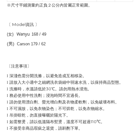
※尺寸平鋪測量約正負２公分內皆屬正常範圍。
Model
〔
資訊 〕
)
Wanyu
(
女
168 / 49
(
)
男
Carson 179 / 62
〔注意事項〕
l
深淺色需分開洗滌，以避免造成互相移染。
l
請放入大小適中之細網洗衣袋細中弱速水洗，以保持商品型態。
30
l
洗滌時，水溫請低於
℃。請勿用熱水浸泡。
l
務必使用中性洗劑；浸泡時間不宜過長。
l
請勿使用漂白劑、螢光增白劑及衣物柔軟劑，以免破壞布料。
l
不可濕放，以免衣物染色；不可烘乾，以免衣物縮水。
l
吊掛晾乾，勿直接曝曬於陽光下。
110
l
如需整燙，請以低溫隔布熨燙，溫度不可超過
℃。
l
不接受非商品瑕疵之退貨，請斟酌下單。