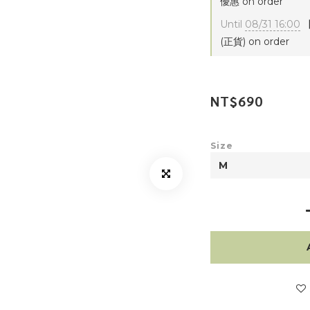
優惠 on order
Until
08/31 16:00
【
(正貨) on order
NT$690
Size