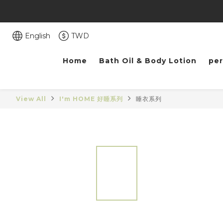
English
TWD
Home
Bath Oil & Body Lotion
pe
View All
I'm HOME 好睡系列
睡衣系列