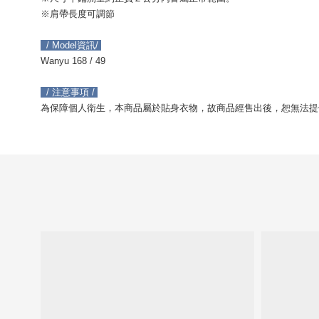
※肩帶長度可調節 
  / Model資訊/ 
Wanyu 168 / 49
  / 注意事項 / 
為保障個人衛生，本商品屬於貼身衣物，故商品經售出後，恕無法提