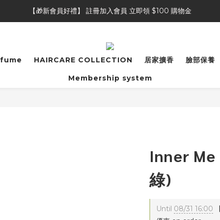
【🎁新會員好禮】 註冊加入會員 立即領 $100 購物金
【🎁新會員好禮】 註冊加入會員 立即領 $100 購物金
【👥好友推薦獎勵】推薦好友加入會員，自己&好友都可獲得 $50 購物
【⭐商品評論】完成商品評論，即可獲得 20 點會員點數
rfume
HAIRCARE COLLECTION
居家擴香
臉部保養
【🎁新會員好禮】 註冊加入會員 立即領 $100 購物金
Membership system
Inner Me
綠)
Until
08/31 16:00
【