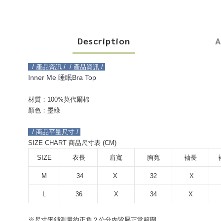
Description
A
  / 產品資訊 /
  / 產品資訊 / 
Inner Me 睡眠Bra Top
材質：100%莫代爾棉
顏色：墨綠
  / 商品平量尺寸 / 
SIZE CHART 商品尺寸表 (CM)
SIZE
衣長
肩寬
胸寬
袖長
M
 34
X 
32
 X
L
36
X
34
X
※尺寸平鋪測量約正負２公分內皆屬正常範圍。
※尺寸平鋪測量約正負２公分內皆屬正常範圍。