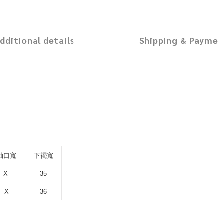
dditional details
Shipping & Paym
袖口寬
下襬寬
X 
35
X
36