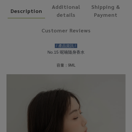
Additional
Shipping &
Description
details
Payment
Customer Reviews
 / 產品資訊 / 
No.15 呢喃隨身香水
容量：9ML