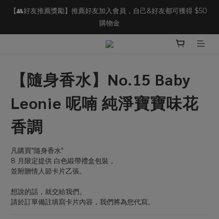
【👥好友推薦獎勵】推薦好友加入會員，自己&好友都可獲得 $50 
【🎁新會員好禮】 註冊加入會員 立即領 $100 購物金
購物金
【⭐商品評論】完成商品評論，即可獲得 20 點會員點數
【隨身香水】No.15 Baby
【🎁新會員好禮】 註冊加入會員 立即領 $100 購物金
Leonie 呢喃 純淨寶寶味花
香調
凡購買"隨身香水"
8 月限定提供 白色緞帶禮盒包裝，
並附贈情人節卡片乙張。
想說的話，就交給我們。
請於訂單備註填寫卡片內容，我們將為您代寫。