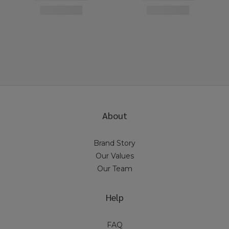
About
Brand Story
Our Values
Our Team
Help
FAQ