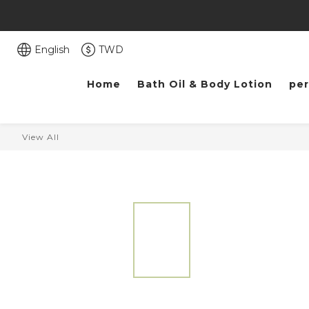
English
TWD
Home
Bath Oil & Body Lotion
pe
View All