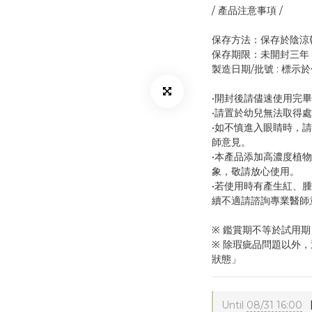
/ 產品注意事項 / 
保存方法：保存於陰涼
保存期限：未開封三年
製造日期/批號 : 標示
•開封後請儘速使用完
•請置於幼兒無法取得
•如不慎進入眼睛時，
師意見。
•本產品添加高濃度植
象，敬請放心使用。
•若使用時有產生紅、
續不適請諮詢專業醫師
※ 鑑賞期不等於試用期
※ 除瑕疵品問題以外
狀態」
Until
08/31 16:00
【