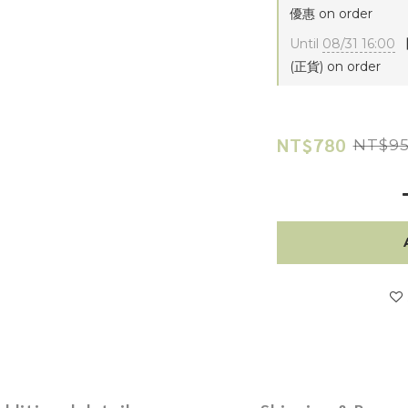
優惠 on order
Until
08/31 16:00
【
(正貨) on order
NT$780
NT$9