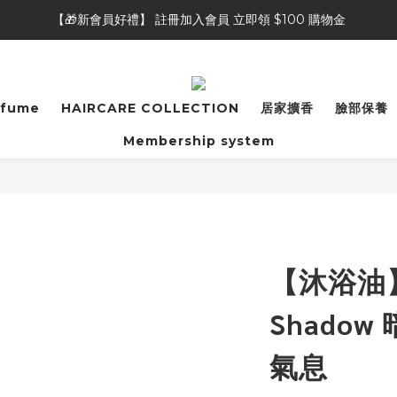
【🎁新會員好禮】 註冊加入會員 立即領 $100 購物金
【🎁新會員好禮】 註冊加入會員 立即領 $100 購物金
【👥好友推薦獎勵】推薦好友加入會員，自己&好友都可獲得 $50 購物
【⭐商品評論】完成商品評論，即可獲得 20 點會員點數
rfume
HAIRCARE COLLECTION
居家擴香
臉部保養
【🎁新會員好禮】 註冊加入會員 立即領 $100 購物金
Membership system
【沐浴油】N
Shado
氣息