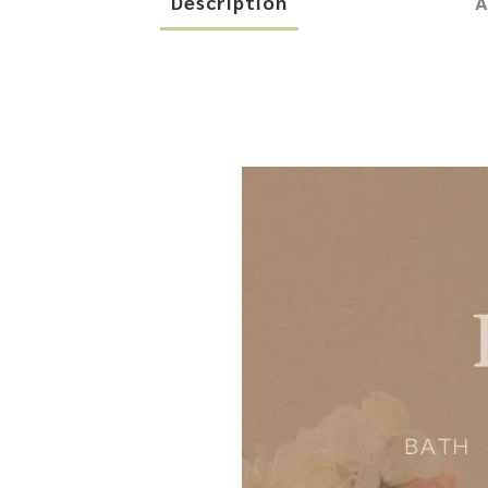
Description
A