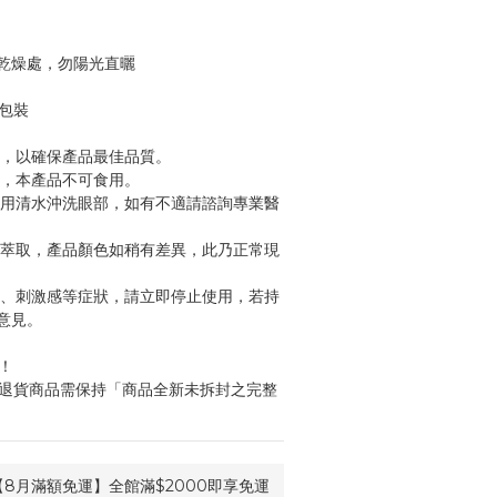
乾燥處，勿陽光直曬
於包裝
畢，以確保產品最佳品質。
處，本產品不可食用。
請用清水沖洗眼部，如有不適請諮詢專業醫
物萃取，產品顏色如稍有差異，此乃正常現
腫、刺激感等症狀，請立即停止使用，若持
意見。
！
，退貨商品需保持「商品全新未拆封之完整
8月滿額免運】全館滿$2000即享免運