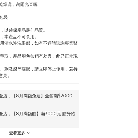
乾燥處，勿陽光直曬
於包裝
畢，以確保產品最佳品質。
處，本產品不可食用。
請用清水沖洗眼部，如有不適請諮詢專業醫
物萃取，產品顏色如稍有差異，此乃正常現
腫、刺激感等症狀，請立即停止使用，若持
意見。
全店，【8月滿額免運】全館滿$2000
全店，【8月滿額贈】滿3000元 贈身體
查看更多