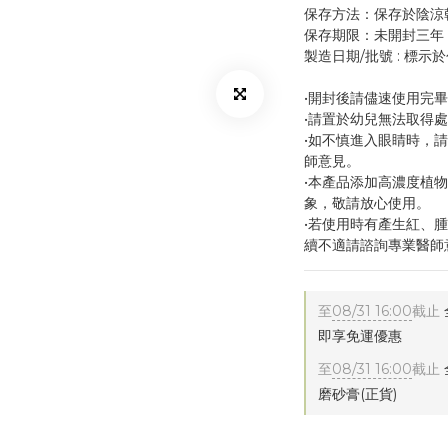
保存方法：保存於陰涼
保存期限：未開封三年
製造日期/批號 : 標示
•開封後請儘速使用完
•請置於幼兒無法取得
•如不慎進入眼睛時，
師意見。
•本產品添加高濃度植
象，敬請放心使用。
•若使用時有產生紅、
續不適請諮詢專業醫師
至
08/31 16:00
截止
即享免運優惠
至
08/31 16:00
截止
磨砂膏(正貨)