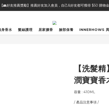
【👥好友推薦獎勵】推薦好友加入會員，自己&好友都可獲得 $50 購物
【🎁新會員好禮】 註冊加入會員 立即領 $100 購物金
【⭐商品評論】完成商品評論，即可獲得 20 點會員點數
【🎁新會員好禮】 註冊加入會員 立即領 $100 購物金
隨身香水
髮絲護理
居家擴香
臉部保養
INNERHOWS 
【洗髮精
潤寶寶香
容量 : 410ML
/ 產品注意事項 / 