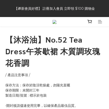
【🎁新會員好禮】 註冊加入會員 立即領 $100 購物金
【🎁新會員好禮】 註冊加入會員 立即領 $100 購物金
【👥好友推薦獎勵】推薦好友加入會員，自己&好友都可獲得 $50 
購物金
【沐浴油】No.52 Tea
【⭐商品評論】完成商品評論，即可獲得 20 點會員點數
Dress午茶歇裙 木質調玫瑰
【🎁新會員好禮】 註冊加入會員 立即領 $100 購物金
花香調
/ 產品注意事項 / 
保存方法：保存於陰涼乾燥處，勿陽光直曬
保存期限：未開封三年
製造日期/批號 : 標示於包裝
•開封後請儘速使用完畢，以確保產品最佳品質。