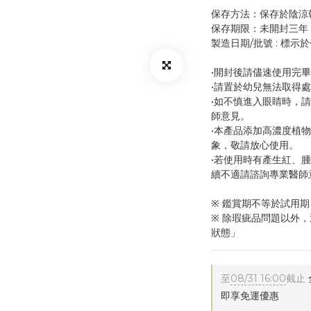
保存方法：保存於陰涼
保存期限：未開封三年
製造日期/批號 : 標示
•開封後請儘速使用完
•請置於幼兒無法取得
•如不慎進入眼睛時，
師意見。
•本產品添加高濃度植
象，敬請放心使用。
•若使用時有產生紅、
續不適請諮詢專業醫師
※ 鑑賞期不等於試用期
※ 除瑕疵品問題以外
狀態」
至
08/31 16:00
截止
即享免運優惠