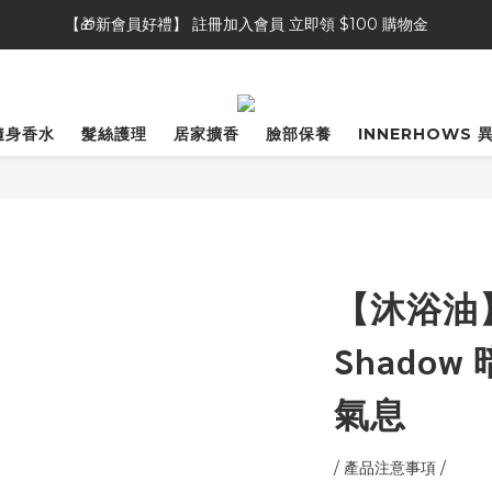
【🎁新會員好禮】 註冊加入會員 立即領 $100 購物金
【🎁新會員好禮】 註冊加入會員 立即領 $100 購物金
【👥好友推薦獎勵】推薦好友加入會員，自己&好友都可獲得 $50 購物
【⭐商品評論】完成商品評論，即可獲得 20 點會員點數
隨身香水
髮絲護理
居家擴香
臉部保養
INNERHOWS 
【🎁新會員好禮】 註冊加入會員 立即領 $100 購物金
【沐浴油】N
Shado
氣息
/ 產品注意事項 / 