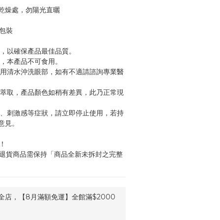
乾燥處，勿陽光直曬
於包裝
畢，以確保產品最佳品質。
處，本產品不可食用。
請用清水沖洗眼部，如有不適請諮詢專業醫
物萃取，產品顏色如稍有差異，此乃正常現
腫、刺激感等症狀，請立即停止使用，若持
意見。
！
，退貨商品需保持「商品全新未拆封之完整
全店，【8月滿額免運】全館滿$2000