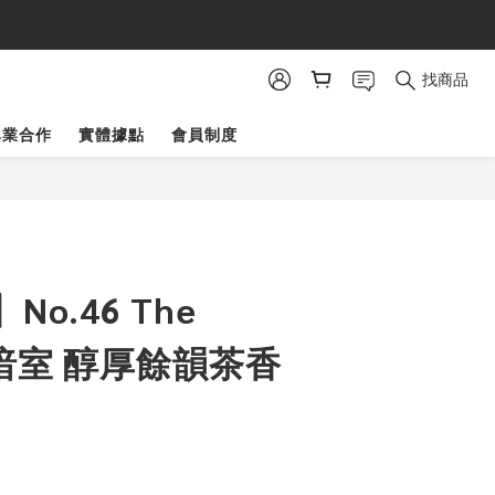
金
找商品
異業合作
實體據點
會員制度
o.46 The
w 暗室 醇厚餘韻茶香